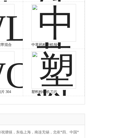
型螺带混合
中草药粉碎机报价
片 304
塑料粉碎机刀片
祝塘镇，东临上海，南连无锡，北依*四、中国*