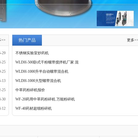
>>
热门产品
更多>
5-29
不锈钢实验室炒药机
3-25
WLDH-500卧式干粉螺带搅拌机厂家 混
9-25
合机
WLDH-1000升半自动螺带混合机
5-13
WLDH-1000大型螺带混合机
2-25
中草药粉碎机报价
8-30
WF-20药用中草药粉碎机 万能粉碎机
4-12
WF-40药材超细粉碎机