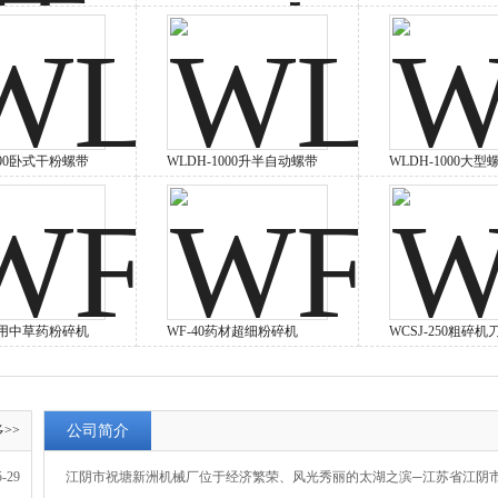
500卧式干粉螺带
WLDH-1000升半自动螺带
WLDH-1000大
家 混合机
混合机
机
药用中草药粉碎机
WF-40药材超细粉碎机
WCSJ-250粗碎机刀
机
刀片
>>
公司简介
5-29
江阴市祝塘新洲机械厂位于经济繁荣、风光秀丽的太湖之滨─江苏省江阴市