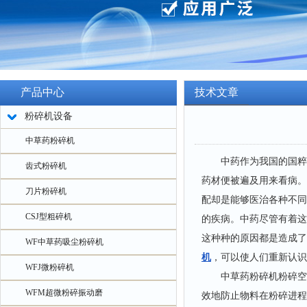
产品中心
技术文章
粉碎机设备
中草药粉碎机
中药作为我国的国粹，
齿式粉碎机
药材便被遍及用来看病。
刀片粉碎机
配却是能够医治各种不同
CSJ型粗碎机
的疾病。中药尽管有着这
这种种的原因都是造成了
WF中草药吸尘粉碎机
机
，可以使人们重新认识
WFJ微粉碎机
中草药粉碎机粉碎空间
WFM超微粉碎振动磨
效地防止物料在粉碎进程