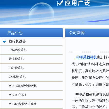
产品中心
公司新闻
粉碎机设备
中草药粉碎机
中草药粉碎机
由加料
齿式粉碎机
成，物料由加料斗进入粉
刀片粉碎机
料细度，高速旋转的风叶
CSJ型粗碎机
粉碎，集料箱布袋产生的
产量高，机器全部用不锈
WF中草药吸尘粉碎机
中草药粉碎机
是旋风
WFJ微粉碎机
一体的体形，造型新颖的
WFM超微粉碎振动磨
高，工作场地小的场所。