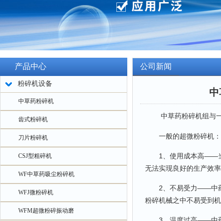
产品中心
公司新闻
粉碎机设备
中
中草药粉碎机
中草药粉碎机组与一般
齿式粉碎机
一般的超微粉碎机：
刀片粉碎机
1、使用成本高——当
CSJ型粗碎机
无法实现良好的生产效率
WF中草药吸尘粉碎机
2、不易受力——中药
WFJ微粉碎机
粉碎机械之中不易受到机
WFM超微粉碎振动磨
3、温度过高——中药