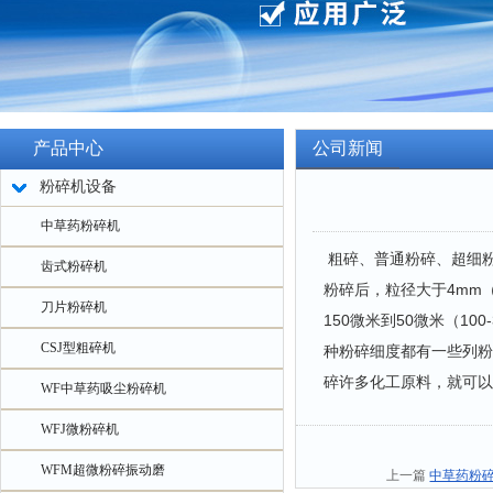
产品中心
公司新闻
粉碎机设备
中草药粉碎机
粗碎、普通粉碎、超细
齿式粉碎机
粉碎后，粒径大于4mm（
刀片粉碎机
150微米到50微米（1
CSJ型粗碎机
种粉碎细度都有一些列粉
碎许多化工原料，就可以
WF中草药吸尘粉碎机
WFJ微粉碎机
WFM超微粉碎振动磨
上一篇
中草药粉