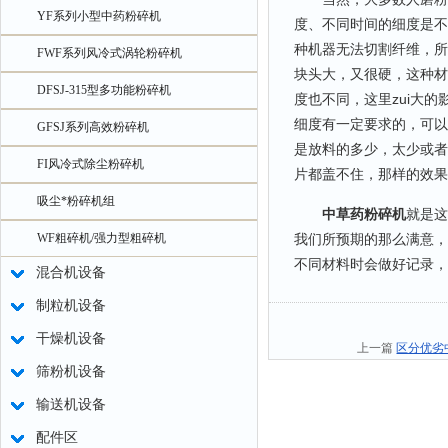
YF系列小型中药粉碎机
度、不同时间的细度是不
种机器无法切割纤维，所
FWF系列风冷式涡轮粉碎机
块头大，又很硬，这种材
DFSJ-315型多功能粉碎机
度也不同，这里zui大
细度有一定要求的，可以
GFSJ系列高效粉碎机
是放料的多少，太少或者
FI风冷式除尘粉碎机
片都盖不住，那样的效果
吸尘*粉碎机组
中草药粉碎机
就是这
WF粗碎机/强力型粗碎机
我们所预期的那么满意，
不同材料时会做好记录，
混合机设备
制粒机设备
干燥机设备
上一篇
区分优劣
筛粉机设备
输送机设备
配件区