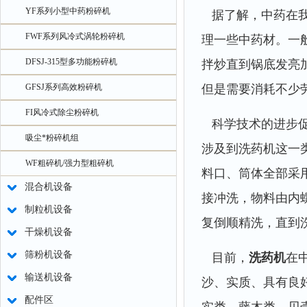
YF系列小型中药粉碎机
据了解，中药在我
FWF系列风冷式涡轮粉碎机
理一些中药材。一
DFSJ-315型多功能粉碎机
拌炒直到锅底发亮
GFSJ系列高效粉碎机
但是需要消耗不少
FI风冷式除尘粉碎机
科学技术的进步促
吸尘*粉碎机组
涉及到洗药机这一
WF粗碎机/强力型粗碎机
料口、筒体全部采
混合机设备
接冲洗，物料由内
制粒机设备
复倒顺精洗，直到
干燥机设备
筛粉机设备
目前，
洗药机
在
输送机设备
沙、实质、具有良
配件区