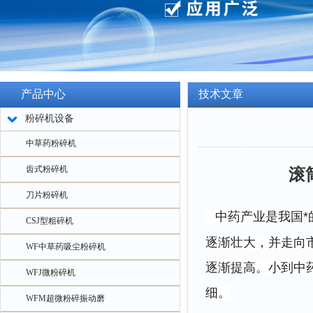
产品中心
技术文章
粉碎机设备
中草药粉碎机
齿式粉碎机
滚筒式洗
刀片粉碎机
中
药产业是我国
CSJ型粗碎机
逐渐壮大，并走向
WF中草药吸尘粉碎机
逐渐提高。小到中
WFJ微粉碎机
细。
WFM超微粉碎振动磨