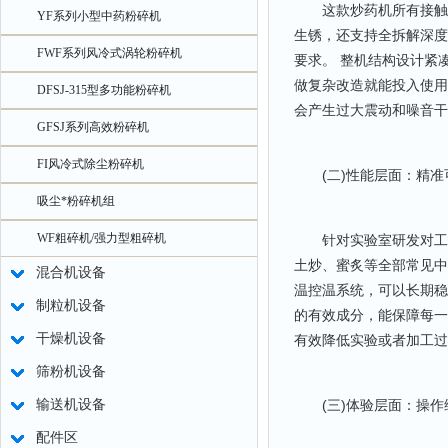
这款炒药机所有接触物
YF系列小型中药粉碎机
生锈，还支持全拆解深度
FWF系列风冷式涡轮粉碎机
要求。 整机结构设计紧
做复杂改造就能投入使用
DFSJ-315型多功能粉碎机
会产生过大震动和噪音干
GFSJ系列高效粉碎机
FI风冷式除尘粉碎机
(二)性能层面：精准
吸尘*粉碎机组
WF粗碎机/强力型粗碎机
针对实验室研发对工艺
土炒、蜜炙等全部常见中
混合机设备
温控温系统，可以长期稳
制粒机设备
的有效成分，能保障每一
干燥机设备
有效降低实验或者加工过
筛粉机设备
输送机设备
(三)体验层面：操作
配件区