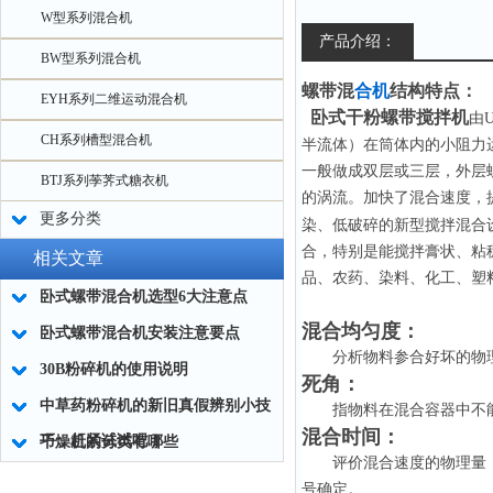
W型系列混合机
产品介绍：
BW型系列混合机
螺带混
合机
结构特点：
EYH系列二维运动混合机
卧式干粉螺带搅拌机
由
CH系列槽型混合机
半流体）在筒体内的小阻力
一般做成双层或三层，外层
BTJ系列荸荠式糖衣机
的涡流。加快了混合速度，
更多分类
染、低破碎的新型搅拌混合
合，特别是能搅拌膏状、粘
相关文章
品、农药、染料、化工、塑
卧式螺带混合机选型6大注意点
混合均匀度：
卧式螺带混合机安装注意要点
分析物料参合好坏的物理
30B粉碎机的使用说明
死角：
中草药粉碎机的新旧真假辨别小技
指物料在混合容器中不能
混合时间：
巧，赶紧试试吧！
干燥机的分类有哪些
评价混合速度的物理量，
号确定。