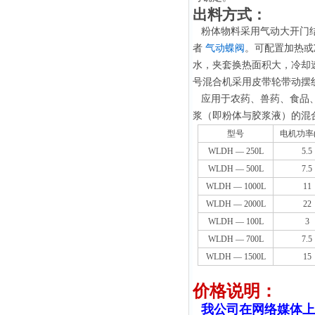
出料方式：
粉体物料采用气动大开门结
者
气动蝶阀
。可配置加热或
水，夹套换热面积大，冷却
号混合机采用皮带轮带动摆
应用于农药、兽药、食品、
浆（即粉体与胶浆液）的混
型号
电机功率( 
WLDH — 250L
5.5
WLDH — 500L
7.5
WLDH — 1000L
11
WLDH — 2000L
22
WLDH — 100L
3
WLDH — 700L
7.5
WLDH — 1500L
15
价格说明：
我公司在网络媒体上