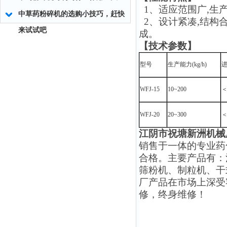
1、
适应范围广,生
中草药粉碎机的选购小技巧，赶快
2、设计紧凑,结构合
来试试吧
成。
【技术参数】
型号
生产能力(kg/h)
进
WFJ-15
10~200
＜
WFJ-20
20~300
＜
江阴市祝塘新洲机械
销售于一体的专业药
合格。主要产品有：
筛粉机、制粒机、干
厂产品在市场上深受
修，终身维修！